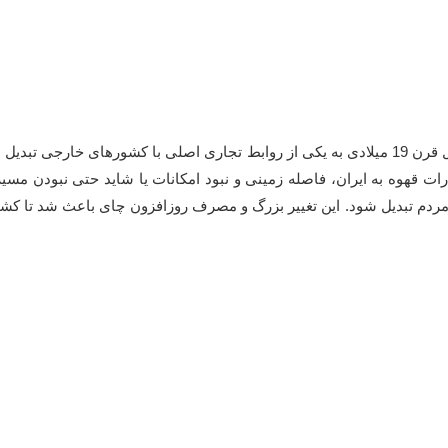
تاریخچه مصرف چای در ایران با عصر صفویان در قرن 16 شروع و در اوایل قرن 19 میلادی به یکی از رو
 قهوه به ایران، فاصله زمینی و نبود امکانات یا شاید حتی نبودن مسی
مردم تبدیل شود. این تغییر بزرگ و مصرف روزافزون چای باعث شد تا کشا