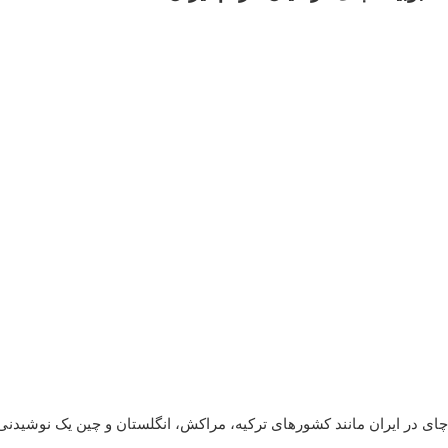
چای در ایران مانند کشورهای ترکیه، مراکش، انگلستان و چین یک نوشیدن