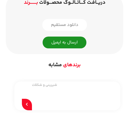
دریــافـت کـــاتــالــوگ محصـــولات
بـــــــرند
دانلود مستقیم
ارسال به ایمیل
برندهای
مشابه
شیرینی و شکلات