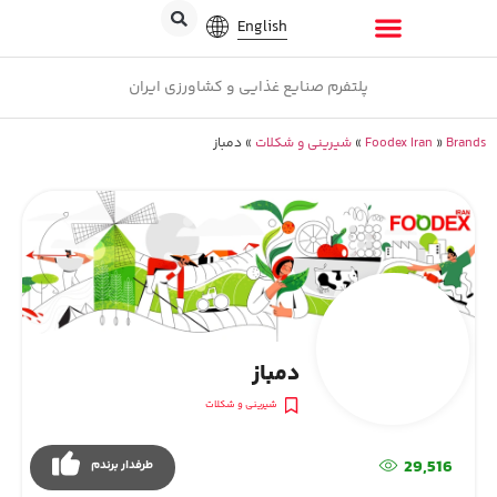
English
پلتفرم صنایع غذایی و کشاورزی ایران
Brands
»
Foodex Iran
»
شیرینی و شکلات
»
دمباز
دمباز
شیرینی و شکلات
29,516
طرفدار برندم