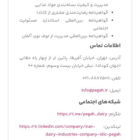
مدیریت و کیفیت بسته‌بندی مواد غذایی
گواهینامه رضایت‌مندی مشتری از کانادا
گواهینامه بین‌المللی استاندارد مسئولیت
اجتماعی
گواهینامه بین‌المللی مدیریت از توف نورد آلمان
اطلاعات تماس
آدرس: تهران، خيابان آفريقا، پائين تر از چهار راه حقانی
(جهان كودك)، نبش خيابان بيست وسوم، شماره ۶۰
تلفن: ۸۸۸۷۵۰۱۱-۰۲۱
ایمیل:
info@pegah.ir
شبکه­‌های اجتماعی
تلگرام:
https://t.me/pegah_dairy
لینکدین:
https://ir.linkedin.com/company/iran-
dairy-industries-company-idic-pegah