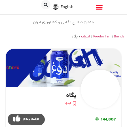
English
پلتفرم صنایع غذایی و کشاورزی ایران
Brands
»
Foodex Iran
»
لبنیات
»
پگاه
پگاه
لبنیات
144,807
طرفدار برندم