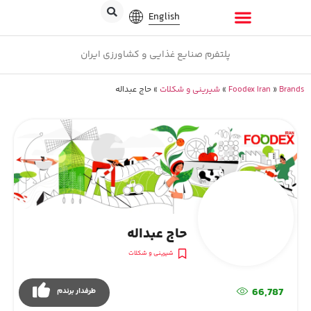
English
پلتفرم صنایع غذایی و کشاورزی ایران
Brands
»
Foodex Iran
»
شیرینی و شکلات
»
حاج عبداله
حاج عبداله
شیرینی و شکلات
66,787
طرفدار برندم