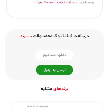
وب‌سایت:
https://www.hajabdollah.com
دریــافـت کـــاتــالــوگ محصـــولات
بـــــــرند
دانلود مستقیم
ارسال به ایمیل
برندهای
مشابه
شیرینی و شکلات