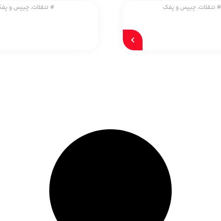
تنقلات، چیپس و پفک
#
تنقلات، چیپس و پف