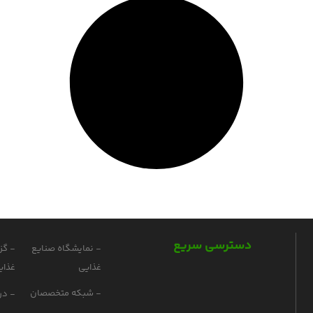
دسترسی سریع
- نمایشگاه صنایع
- گز
غذایی
غذای
- شبکه متخصصان
- درب