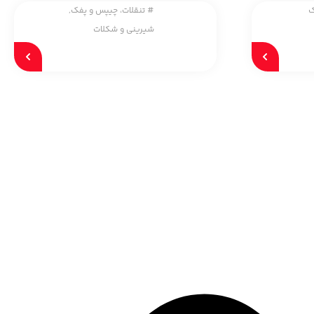
ک
#
تنقلات، چیپس و پفک
,
شیرینی و شکلات