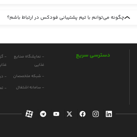
چگونه می‌توانم با تیم پشتیبانی فودکس در ارتباط باشم؟
دسترسی سریع
- نمایشگاه صنایع
- گز
غذایی
غذای
- شبکه متخصصان
- درب
- سامانه اشتغال
- تم