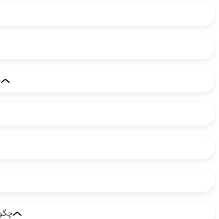
چ
چگون