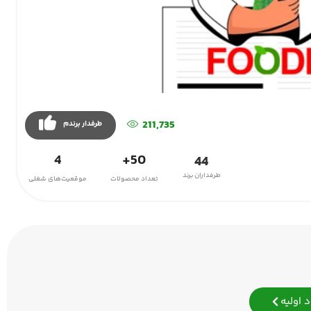
211,735
طرفدار برندم
4
50+
44
طرفداران برند
تعداد محصولات
موقعیت‌های شغلی
 اولیه