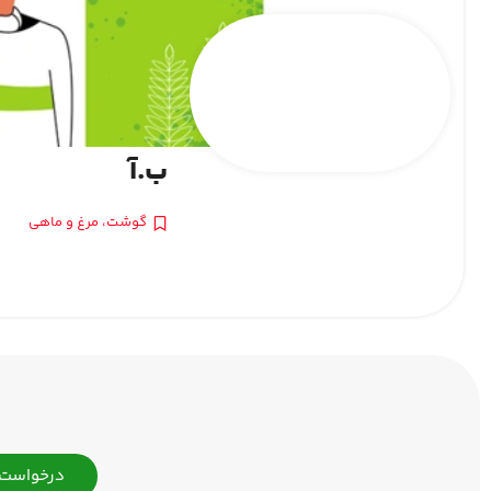
ب.آ
گوشت، مرغ و ماهی
درخواست 