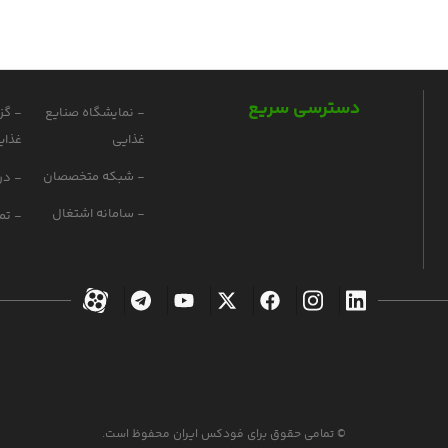
دسترسی سریع
- نمایشگاه صنایع
- گز
غذایی
غذای
- شبکه متخصصان
- درب
- سامانه اشتغال
- تم
© تمامی حقوق برای فودکس ایران محفوظ است.