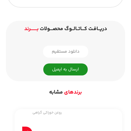
دریــافـت کـــاتــالــوگ محصـــولات
بـــــــرند
دانلود مستقیم
ارسال به ایمیل
برندهای
مشابه
روغن خوراکی گیاهی