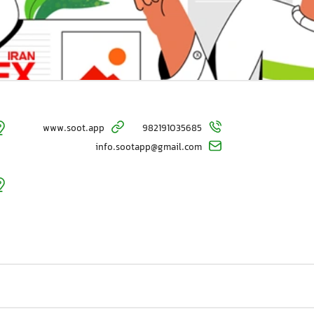
www.soot.app
982191035685
info.sootapp@gmail.com