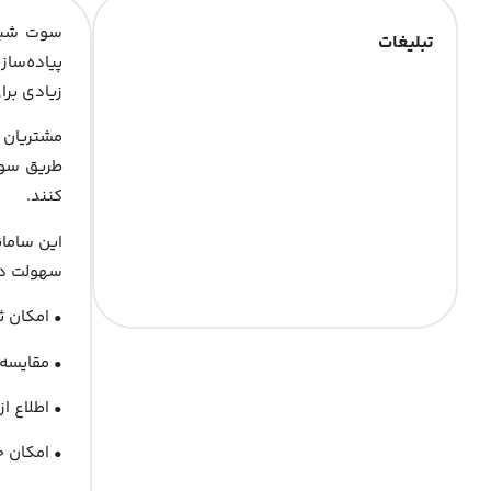
تبلیغات
پیاده‌ساز
زیادی برا
مشتریان ا
طریق سوت
کنند.
این سامان
سهولت در 
‏• امکان 
• مقایسه 
• اطلاع ا
• امکان 