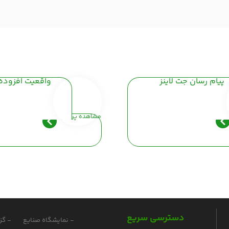
پیام رسان جت لاینز
واقعیت افزوده
مشاهده پروفایل
دسترسی سریع
- نمایشگاه صنایع
- گز