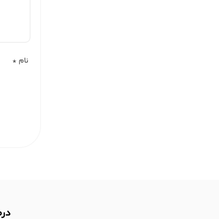
نام
*
درص