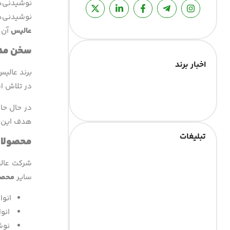
نوشیدنی‌ه
نوشیدنی‌
عالیس
آن ر
سخن مدی
اخبار برند
برند عالیس
در تلاش ا
در حال حاض
هدف این م
تبلیغات
محصولات
شرکت عالیس
سایر
محصو
انواع
انوا
نوشا