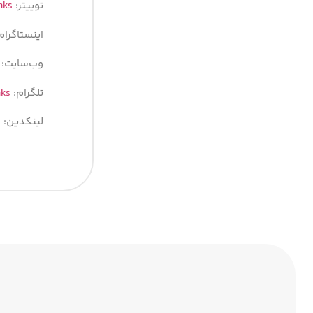
توییتر:
nks
اینستاگرام
وب‌سایت:
تلگرام:
nks
لینکدین:
s