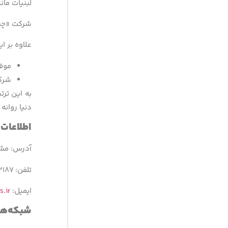
لبنیات ما
شرکت «چشم
علاوه بر ا
موفق به در
شرکت
به این تر
دنیا روانه
اطلاعات
آدرس: مشهد
تلفن: ۳۱۸۷-۰۵۱
ایمیل:
s.ir
شبکه­‌ه