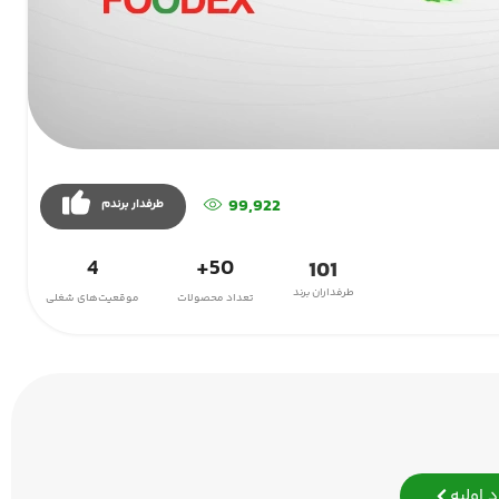
99,922
طرفدار برندم
4
50+
101
طرفداران برند
تعداد محصولات
موقعیت‌های شغلی
 اولیه