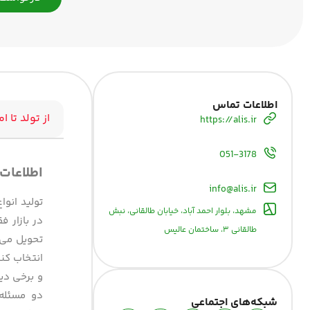
اطلاعات تماس
از تولد تا ام
https://alis.ir
051-3178
اطلاعات
info@alis.ir
تولید انوا
مشهد، بلوار احمد آباد، خیابان طالقانی، نبش
در بازار 
طالقانی ۳، ساختمان عالیس
تحویل می‌
انتخاب کن
و برخی دی
دو مسئله 
شبکه‌های اجتماعی