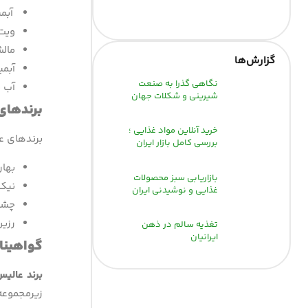
آبم
ویت 
مالشعی
گزارش‌‌ها
آبمی
نگاهی گذرا به صنعت
آب 
شیرینی و شکلات جهان
برندهای
خرید آنلاین مواد غذایی ؛
برندهای ع
بررسی کامل بازار ایران
بهار
بازاریابی سبز محصولات
نیک 
غذایی و نوشیدنی ایران
چشم
رزین
تغذیه سالم در ذهن
ایرانیان
گواهینام
برند عالی
زیرمجموعه