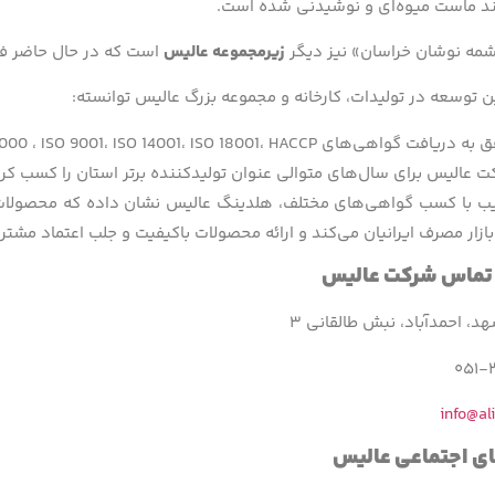
نند ماست میوه‌ای و نوشیدنی شده است.
ه نوشان خراسان» نیز دیگر
زیرمجموعه عالیس
است که در حال حاضر فقط
ین توسعه در تولیدات، کارخانه و مجموعه بزرگ عالیس توانسته:
یافت گواهی‌های ISO 22000 ، ISO 9001، ISO 14001، ISO 18001، HACCP شود.
 عالیس برای سال‌های متوالی عنوان تولید‌کننده برتر استان را کسب کر
تیب با کسب گواهی‌های مختلف، هلدینگ عالیس نشان داده که محصولات ب
 بازار مصرف ایرانیان می‌کند و ارائه محصولات باکیفیت و جلب اعتماد مشتری
 تماس شرکت عالیس
، احمدآباد، نبش طالقانی ۳
info@ali
ای اجتماعی عالیس