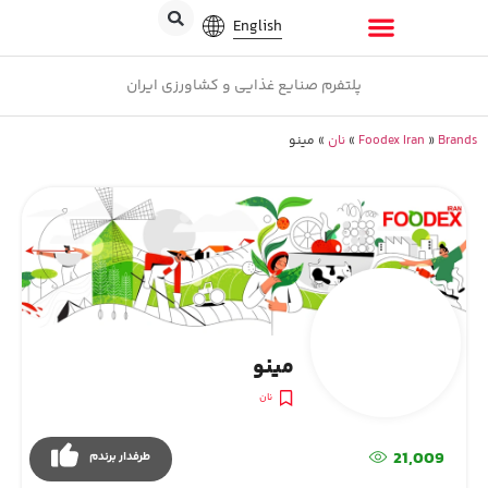
English
پلتفرم صنایع غذایی و کشاورزی ایران
Brands
»
Foodex Iran
»
نان
»
مینو
مینو
نان
21,009
طرفدار برندم