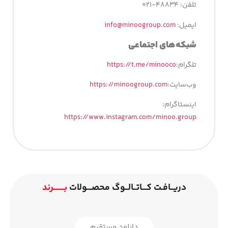
تلفن: ۴۸۸۳۴-۰۲۱
ایمیل:
info@minoogroup.com
شبکه‌­های اجتماعی
تلگرام:
https://t.me/minooco
وب‌سایت:
https://minoogroup.com
اینستاگرام:
https://www.instagram.com/minoo.group
دریــافـت کـــاتــالــوگ محصـــولات
بـــــــرند
دانلود مستقیم