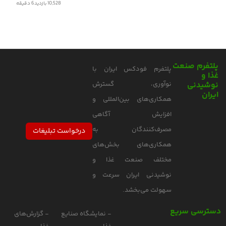
10,528 بازدید
6
دقیقه
لتفرم صنعت
پلتفرم فودکس ایران با
ذا و
وشیدنی
نوآوری، گسترش
یران
همکاری‌های بین‌المللی و
افزایش آگاهی
مصرف‌کنندگان به
درخواست تبلیغات
همکاری‌های بخش‌های
مختلف صنعت غذا و
نوشیدنی ایران سرعت و
سهولت می‌بخشد.
ترسی سریع
- نمایشگاه صنایع
- گزارش‌های