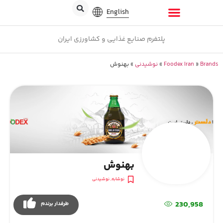
English
پلتفرم صنایع غذایی و کشاورزی ایران
Brands
»
Foodex Iran
»
نوشیدنی
»
بهنوش
بهنوش
نوشابه
,
نوشیدنی
230,958
طرفدار برندم