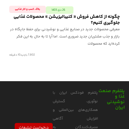
بلاگ
،
کسب‌ و کار غذایی
26 دی 1403
چگونه از کاهش فروش « کنیبالیزیشن » محصولات غذایی
زع
جلوگیری کنیم؟
معرفی محصولات جدید در صنایع غذایی و نوشیدنی برای حفظ جایگاه در
جای
بازار و جذب مشتریان جدید ضروری است. اما آیا تا به حال به این فکر
است
کرده‌اید که محصولات
7,802 بازدید
10
دقیقه
پلتفرم صنعت
پلتفرم فودکس ایران با
غذا و
نوشیدنی
نوآوری، گسترش
ایران
همکاری‌های بین‌المللی و
افزایش آگاهی
مصرف‌کنندگان به
درخواست تبلیغات