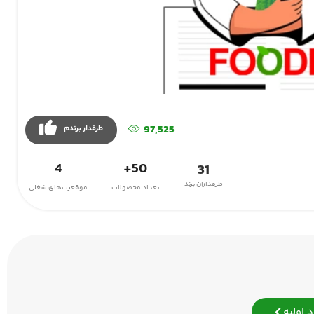
97,525
طرفدار برندم
4
50+
31
طرفداران برند
تعداد محصولات
موقعیت‌های شغلی
 اولیه