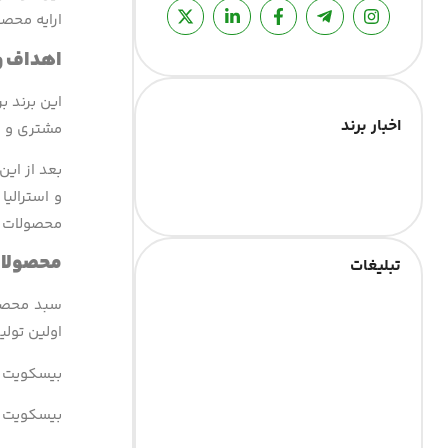
ارایه محصو
اهداف و 
این برند ب
اخبار برند
مشتری و غی
بعد از این
و استرالی
محصولات ب
محصولات
تبلیغات
سبد محصول
اولین تول
بیسکویت ر
بیسکویت ق