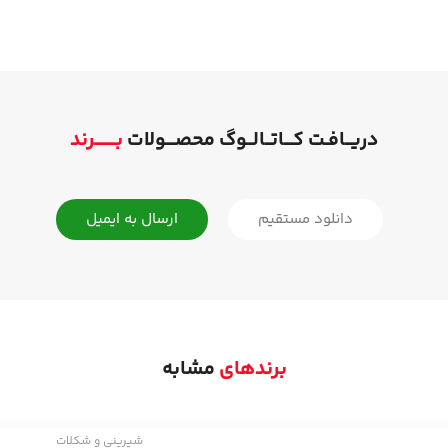
دریــافـت کـــاتــالــوگ محصـــولات
بـــــــرند
دانلود مستقیم
ارسال به ایمیل
برندهای
مشابه
شیرینی و شکلات