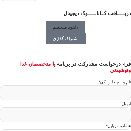
یـــــافت کــاتالـــــوگ دیجیتال
دانلود مستقیم
اشتراک گذاری
رم درخواست مشارکت در برنامه
با متخصصان غذا
نوشیدنی
م و نام خانوادگی
*
میل
اره موبایل
*