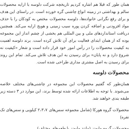
ان طور که قبلا هم اشاره کردیم تاریخچه شرکت دلوسه با ارایه محصولات
لم و بهداشتی در زمینه انواع چاشنی گره خورده است. در راستای این هدف
برای رفع نگرانی خانواده‌ها، دلوسه محصولات مختص به کودکان را با حذف
اد افزودنی و اضافه کردن پوره سیب زمینی و هویج ارایه می‌کند. همچنین
یافت استانداردهای ملی و بین المللی هم بخشی از چشم انداز این مجموعه
ده که از همان ابتدای فعالیت برای آن تلاش کرده است. برند دلوسه اهمیت
 کیفیت محصولات را در رأس امور خود قرار داده است و شعار «کیفیت نه
وع دارد و نه پایان» برای رسیدن به این هدف تلاش می‌کند. تمام این روند
ای رسیدن به اصل مشتری مداری طراحی شده است.
حصولات دلوسه
ان‌طور که گفتیم محصولات این مجموعه در چاشنی‌های مختلف خلاصه
می‌شوند. با توجه به اطلاعات ارائه شده توسط برند، این موارد در ۳ دسته زیر
قه بندی خواهند شد.
محصولات گروه هورکا (شامل مجموعه سس‌های ۲،۳،۷ کیلویی و سس‌های تک
ره)
صولات گروه مایونز (مانند مایونز با طعم‌های مختلف)