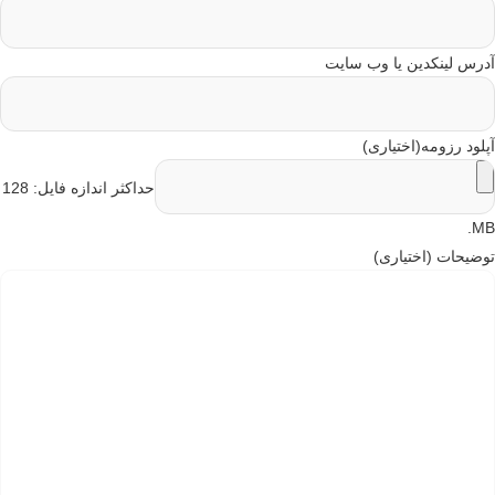
رس لینکدین یا وب سایت
لود رزومه(اختیاری)
حداکثر اندازه فایل: 128
M
ضیحات (اختیاری)