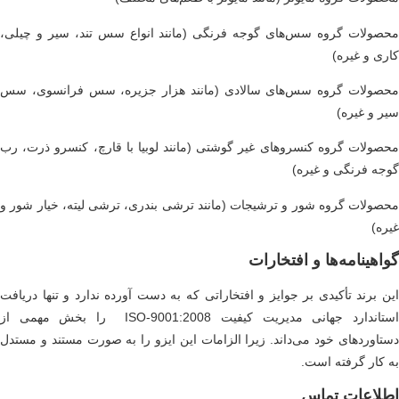
صولات گروه سس‌های گوجه فرنگی (مانند انواع سس تند، سیر و چیلی،
ری و غیره)
صولات گروه سس‌های سالادی (مانند هزار جزیره، سس فرانسوی، سس
ر و غیره)
صولات گروه کنسروهای غیر گوشتی (مانند لوبیا با قارچ، کنسرو ذرت، رب
جه فرنگی و غیره)
صولات گروه شور و ترشیجات (مانند ترشی بندری، ترشی لیته، خیار شور و
ره)
اهینامه‌ها و افتخارات
ن برند تأکیدی بر جوایز و افتخاراتی که به دست آورده ندارد و تنها دریافت
استاندارد جهانی مدیریت کیفیت 2008:ISO-9001 را بخش مهمی از
تاوردهای خود می‌داند. زیرا الزامات این ایزو را به صورت مستند و مستدل
 کار گرفته است.
طلاعات تماس