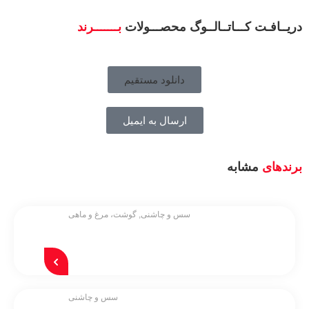
دریــافـت کـــاتــالــوگ محصـــولات
بـــــــرند
دانلود مستقیم
ارسال به ایمیل
برندهای
مشابه
سس و چاشنی
,
گوشت، مرغ و ماهی
سس و چاشنی