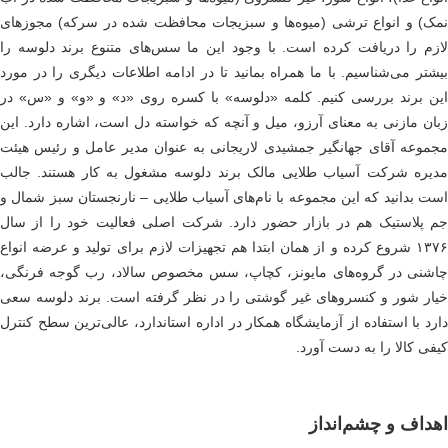
ک) و انواع ترشی (میوه‌ها و سبزیجات محافظت شده در سرکه) مجوزهای
زم را دریافت کرده است. با وجود این ما سس‌های متنوع برند دلوسه را
شتر می‌شناسیم. با ما همراه بمانید تا در ادامه اطلاعات دیگری را در مورد
ن برند بررسی کنیم. کلمه «دلوسه» با کسره روی «د» و «و» و «س» در
ان مازنی به معنای آرزو، میل و آنچه که خواسته دل است، اشاره دارد. این
موعه آقای جهانگیر جمشیدی لاریجانی به عنوان مدیر عامل و رئیس هیئت
یره شرکت آسیاب طلایی مالک برند دلوسه مشغول به کار هستند. جالب
ت بدانید که این مجموعه با نام‌های آسیاب طلایی – نارنجستان سبز شمال و
 پلاستیک هم در بازار حضور دارد. شرکت اصلی فعالیت خود را از سال
۱۳۷۶ شروع کرده و از همان ابتدا هم تجهیزات لازم برای تولید و عرضه انواع
شنی در گروه‌های مایونز، کچاپ، سس مخصوص سالاد، رب گوجه فرنگی،
ار شور و کنسروهای غیر گوشتی را در نظر گرفته است. برند دلوسه سعی
رد با استفاده از آزمایشگاه همکار در اداره استاندارد، عالی‌ترین سطح کنترل
فی کالا را به دست آورد.
داف و چشم‌­انداز