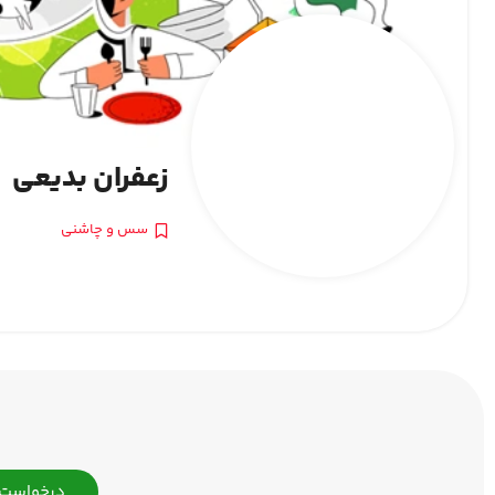
زعفران بدیعی
سس و چاشنی
درخواست 