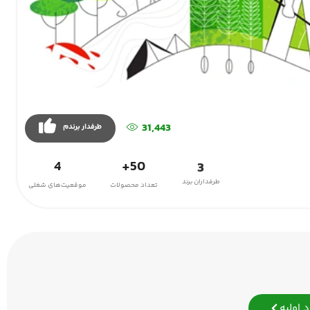
31,443
طرفدار برندم
4
50+
3
طرفداران برند
تعداد محصولات
موقعیت‌های شغلی
 اولیه