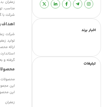
مناسب، توا
شرکت با گ
اهداف و 
اخبار برند
شرکت زعفر
تولید زعف
ارائه محصو
استاندارد
گرفته و به
تبلیغات
محصولا
محصولات بد
این مجموعه
این محصول
زعفران