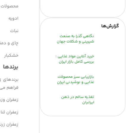
محصولات ز
ادویه
گزارش‌‌ها
نبات
نگاهی گذرا به صنعت
شیرینی و شکلات جهان
چای و دم
خشکبار
خرید آنلاین مواد غذایی ؛
بررسی کامل بازار ایران
برندها
بازاریابی سبز محصولات
برندهای ز
غذایی و نوشیدنی ایران
فراهم می‌آ
تغذیه سالم در ذهن
زعفران وزر
ایرانیان
زعفران ثنا 
زعفران زرن