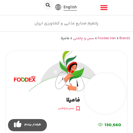
English
پلتفرم صنایع غذایی و کشاورزی ایران
Brands
»
Foodex Iran
»
سس و چاشنی
»
فامیلا
فامیلا
سس و چاشنی
130,660
طرفدار برندم