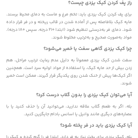
راز پف کردن کیک یزدی چیست؟
برای پف کردن کیک یزدی باید: تخم مرغ و ماست به دمای محیط برسند.
مایه کیک بلافاصله پس از آماده شدن در قالب ریخته و در فر قرار داده
شود. دمای فر به‌درستی تنظیم شود (ابتدا ۲۱۰ درجه، سپس ۱۸۰ درجه).
مواد به‌صورت صحیح و به‌ترتیب مخلوط شوند.
چرا کیک یزدی گاهی سفت یا خمیر می‌شود؟
سفت شدن کیک یزدی معمولاً به دلیل عدم رعایت ترتیب مراحل، هم
زدن بیش از حد مایه کیک، یا استفاده از مواد اولیه سرد است. همچنین
اگر کیک‌ها پیش از خنک شدن روی یکدیگر قرار گیرند، ممکن است خمیر
شوند.
آیا می‌توان کیک یزدی را بدون گلاب درست کرد؟
بله، اگر به طعم گلاب علاقه ندارید، می‌توانید آن را حذف کنید یا با
عصاره‌های دیگری مانند وانیل یا اسانس بادام جایگزین کنید.
آیا کیک یزدی باید در فر پخته شود؟
بله، کیک یزدی برای پخت نیاز به فر دارد. ابتدا فر را گرم کرده و کیک را