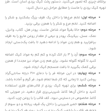
برخلاف چیزی که تصور می‌کنید، دستور پخت کیک یزدی آسان است. طرز
تهیه کیک یزدی با ماست را مطابق مراحل زیر دنبال کنید:
مرحله اول:
تخم مرغ‌ها را داخل یک ظرف بزرگ بشکنید و شکر را
اضافه کنید. تخم مرغ و شکر را با همزن برقی بزنید.
مرحله دوم:
حالا بقیهٔ مواد شامل ماست، پودر هل، گلاب، وانیل،
نمک، عسل، بیکینگ پودر و نیمی از مقدار روغن مایع را به ظرف
بیافزایید و هم زدن مواد را ادامه دهید تا بافت یک‌دستی ایجاد
شود.
مرحله سوم:
آرد را ۳ بار الک کرده و کم کم به مواد کیک اضافه
کنید تا گلوله گلوله نشود. برای هم زدن مواد نیز مجددا از همزن
برقی کمک بگیرید تا بافت منسجم کیک ایجاد شود.
مرحله چهارم:
در این مرحله فر را با دمای ۲۱۰ درجه سانتی‌گراد
روشن کنید تا زمانی که کار شما تمام شود، فر گرم و آماده باشد.
مرحله ششم:
برای تهیه کیک یزدی از قالب‌های فلزی استفاده
کنید و داخل آن‌ها کاغذ شیرینی‌پزی قرار دهید. در صورتی که
کاغذ مخصوص در دسترس نبود، کف قالب را با روغن چرب کنید.
مرحله هفتم:
خمیر شیرینی را داخل یک قیف ریخته و دو سوم از
حجم هر قالب را با خمیر کیک یزدی پر کنید. روی هر کیک یزدی با